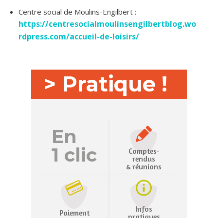
Centre social de Moulins-Engilbert :
https://centresocialmoulinsengilbertblog.wo
rdpress.com/accueil-de-loisirs/
> Pratique !
En
1 clic
Comptes-
rendus
& réunions
Infos
Paiement
pratiques