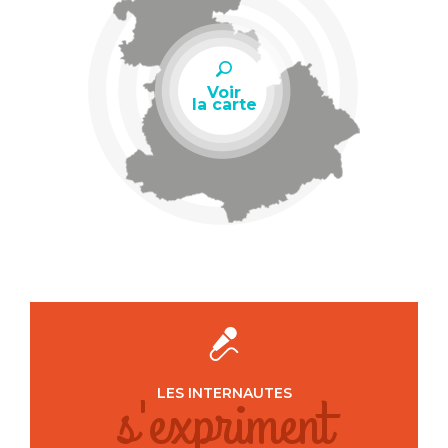
Voir
la carte
s'expriment
LES INTERNAUTES