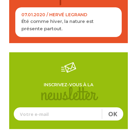
07.01.2020 / HERVÉ LEGRAND
Été comme hiver, la nature est
présente partout.
Je souhaite également recevoir la lettre
d'information de l'office du tourisme.
newsletter
INSCRIVEZ-VOUS À LA
OK
Votre e-mail