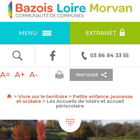
Ok
RECHERCHE
:
MENU
EXTRANET
F
T
E
03 86 84 33 55
ac
w
m
A=
A+
A-
e
itt
ai
PARTAGER
b
er
l
o
>
Vivre sur le territoire
>
Petite enfance, jeunesse
et scolaire
>
Les Accueils de loisirs et accueil
o
périscolaire
k