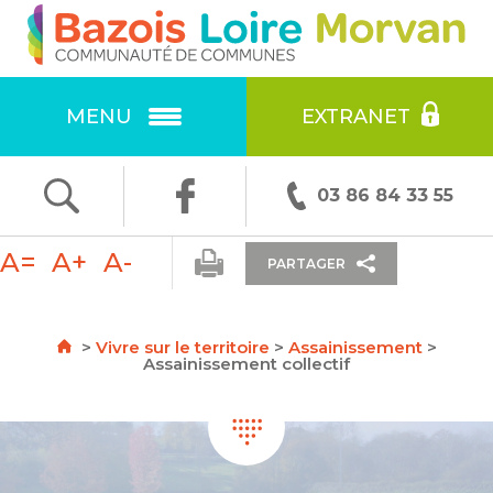
Ok
RECHERCHE
:
MENU
EXTRANET
F
T
E
03 86 84 33 55
ac
w
m
A=
A+
A-
e
itt
ai
PARTAGER
b
er
l
o
>
Vivre sur le territoire
>
Assainissement
>
Assainissement collectif
o
k