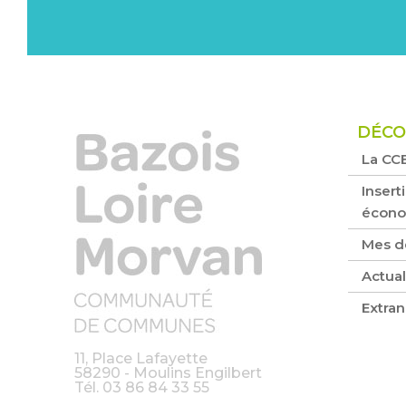
DÉCO
La CC
Inserti
écon
Mes d
Actual
Extran
11, Place Lafayette
58290 - Moulins Engilbert
Tél.
03 86 84 33 55