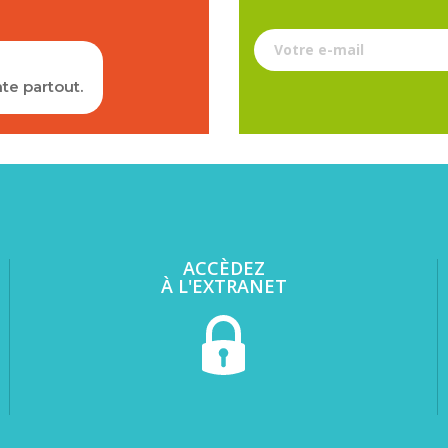
Votre e-mail
te partout.
ACCÈDEZ
À L'EXTRANET