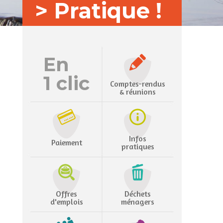
> Pratique !
En
1 clic
Comptes-rendus
& réunions
Infos
Paiement
pratiques
Offres
Déchets
d'emplois
ménagers