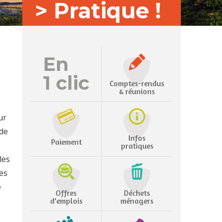
> Pratique !
En
1 clic
Comptes-rendus
& réunions
ur
 de
Infos
Paiement
pratiques
les
es
e
Offres
Déchets
d'emplois
ménagers