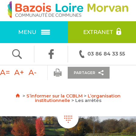
Ok
RECHERCHE
:
MENU
EXTRANET
F
T
E
03 86 84 33 55
ac
w
m
A=
A+
A-
e
itt
ai
PARTAGER
b
er
l
o
>
S’informer sur la CCBLM
>
L’organisation
institutionnelle
>
Les arrêtés
o
k