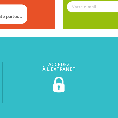
Votre e-mail
te partout.
ACCÈDEZ
À L'EXTRANET