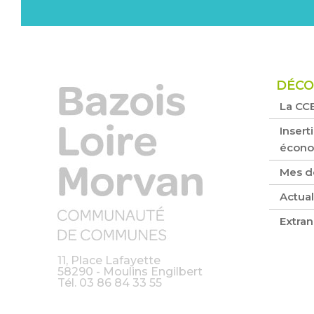
DÉCO
La CC
Inserti
écon
Mes d
Actual
Extran
11, Place Lafayette
58290 - Moulins Engilbert
Tél.
03 86 84 33 55