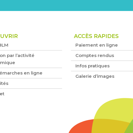
UVRIR
ACCÈS RAPIDES
BLM
Paiement en ligne
on par l’activité
Comptes rendus
omique
Infos pratiques
émarches en ligne
Galerie d’images
ités
et