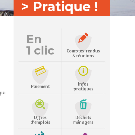
> Pratique !
En
1 clic
Comptes-rendus
& réunions
Infos
Paiement
pratiques
qui
Offres
Déchets
d'emplois
ménagers