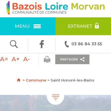
Ok
RECHERCHE
:
MENU
EXTRANET
F
T
E
03 86 84 33 55
ac
w
m
A=
A+
A-
e
itt
ai
PARTAGER
b
er
l
o
>
Commune
>
Saint Honoré-les-Bains
o
k