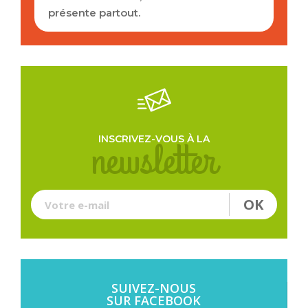
présente partout.
Je souhaite également recevoir la lettre
d'information de l'office du tourisme.
newsletter
INSCRIVEZ-VOUS À LA
OK
Votre e-mail
SUIVEZ-NOUS
SUR FACEBOOK