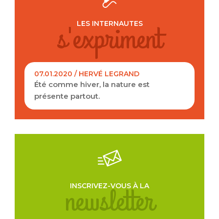
s'expriment
LES INTERNAUTES
07.01.2020 / HERVÉ LEGRAND
Été comme hiver, la nature est
présente partout.
Je souhaite également recevoir la lettre
d'information de l'office du tourisme.
newsletter
INSCRIVEZ-VOUS À LA