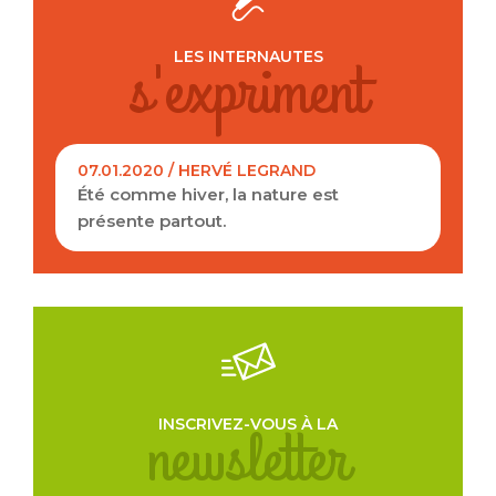
s'expriment
LES INTERNAUTES
07.01.2020 / HERVÉ LEGRAND
Été comme hiver, la nature est
présente partout.
Je souhaite également recevoir la lettre
d'information de l'office du tourisme.
newsletter
INSCRIVEZ-VOUS À LA