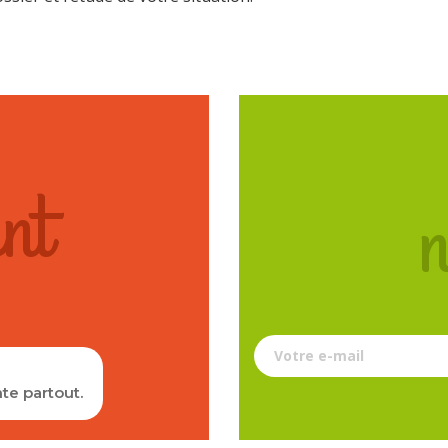
nt
n
Votre e-mail
te partout.