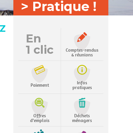
> Pratique !
EZ
En
1 clic
Comptes-rendus
& réunions
Infos
Paiement
pratiques
Offres
Déchets
d'emplois
ménagers